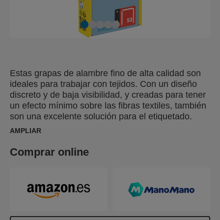
Estas grapas de alambre fino de alta calidad son
ideales para trabajar con tejidos. Con un diseño
discreto y de baja visibilidad, y creadas para tener
un efecto mínimo sobre las fibras textiles, también
son una excelente solución para el etiquetado.
Fabricadas con alambre galvanizado de alto
AMPLIAR
rendimiento, sus patas están cortadas con
precisión para una penetración óptima. También
Comprar online
disponibles en acero inoxidable.