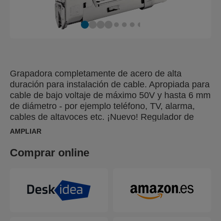
Grapadora completamente de acero de alta
duración para instalación de cable. Apropiada para
cable de bajo voltaje de máximo 50V y hasta 6 mm
de diámetro - por ejemplo teléfono, TV, alarma,
cables de altavoces etc. ¡Nuevo! Regulador de
fuerzo de 3 posiciones patentado desarrollado con
AMPLIAR
un fisioteraspista líder que proporciona menos
cansancio a los músculos del antebrazo. Ahorra
Comprar online
hasta un 40% de tu esfuerzo en trabajos con
grapas pequeñas o medianas y varía la potencia
con un simple giro del regulador cuando se
requiere. Hace la vida más fácil lo uses cada día o
de vez en cuando.