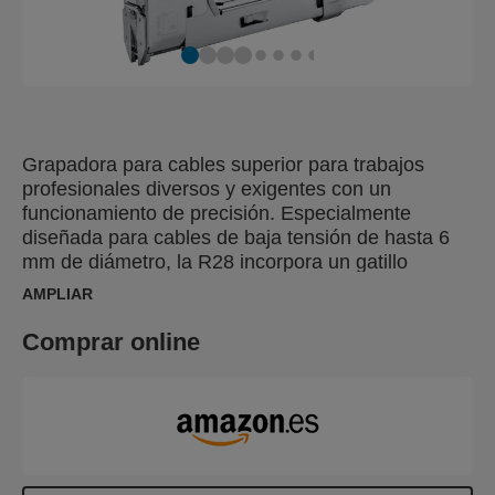
Grapadora para cables superior para trabajos
profesionales diversos y exigentes con un
funcionamiento de precisión. Especialmente
diseñada para cables de baja tensión de hasta 6
mm de diámetro, la R28 incorpora un gatillo
patentado fácil de presionar con ajuste de fuerza
AMPLIAR
en 3 posiciones que puede ajustarse en función de
la dureza del material o del grosor del cable. Esta
Comprar online
función también hace que la R28 sea un 40% más
fácil de usar. Ideal para uso habitual y profesional
en la sujeción de cables de baja tensión, como
cables de altavoz, teléfono, antena u ordenador.