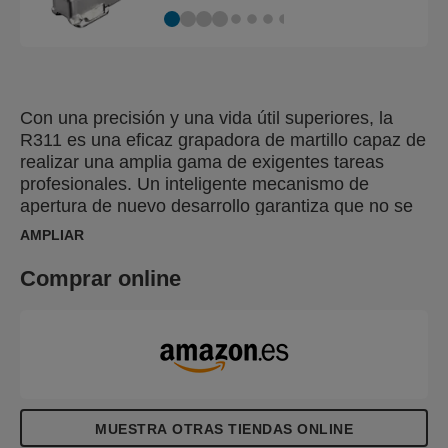
Con una precisión y una vida útil superiores, la
R311 es una eficaz grapadora de martillo capaz de
realizar una amplia gama de exigentes tareas
profesionales. Un inteligente mecanismo de
apertura de nuevo desarrollo garantiza que no se
caigan piezas al cargarlo. La solución perfecta
AMPLIAR
para la fijación de alta frecuencia de materiales
aislantes, revestimientos antihumedad, envoltorios
Comprar online
de plástico, etiquetas o carteles.
MUESTRA OTRAS TIENDAS ONLINE