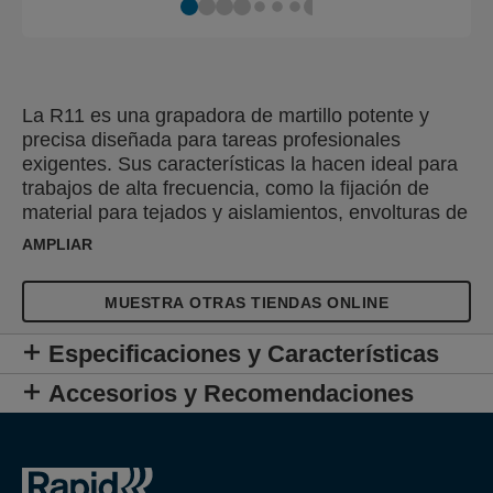
La R11 es una grapadora de martillo potente y
precisa diseñada para tareas profesionales
exigentes. Sus características la hacen ideal para
trabajos de alta frecuencia, como la fijación de
material para tejados y aislamientos, envolturas de
plástico y revestimientos antihumedad. Su
AMPLIAR
empuñadura ergonómica y antideslizante para una
sola mano facilita el manejo y reduce la fatiga,
MUESTRA OTRAS TIENDAS ONLINE
mientras que su construcción totalmente de acero
de alta resistencia garantiza la fiabilidad y prolonga
Especificaciones y Características
la vida útil.
Accesorios y Recomendaciones