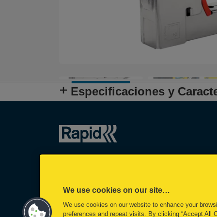
Especificaciones y Caracte
We use cookies on our site…
We use cookies on our website to enhance your brows
preferences and repeat visits. By clicking “Accept All 
©2026 ACCO Brands