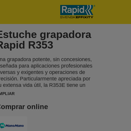
Estuche grapadora
Rapid R353
na grapadora potente, sin concesiones,
iseñada para aplicaciones profesionales
iversas y exigentes y operaciones de
recisión. Particularmente apreciada por
u extensa vida útil, la R353E tiene un
uevo gatillo patentado fácil de usar con
MPLIAR
justador de fuerza de 3 posiciones. Esta
unción hace que sea un 40% más fácil de
omprar online
perar. Adecuada para trabajos difíciles,
omo la sujeción de textiles pesados,
oquetas, cuero, lona y otros textiles más
ensibles.