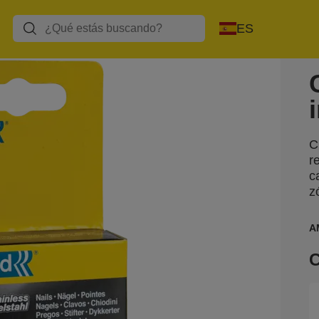
ES
C
r
c
z
A
C