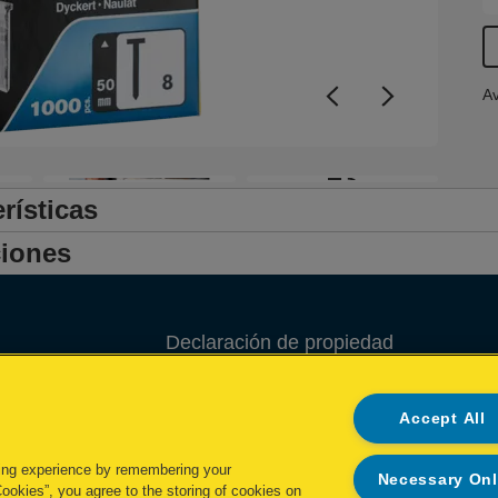
Av
+3
rísticas
iones
Declaración de propiedad
Política de privacidad
Accept All
Política de cookies
ing experience by remembering your
Necessary On
Administrar mis datos
Cookies”, you agree to the storing of cookies on