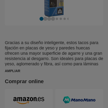
Gracias a su diseño inteligente, estos tacos para
fijación en placas de yeso y paredes huecas
ofrecen una mayor superficie de agarre y una gran
resistencia al desgarro. Son ideales para placas de
yeso, aglomerado y fibra, así como para láminas
de plástico, metal y placas con un grosor de entre
AMPLIAR
6 y 21 mm. Nuestros tacos se suministran con una
punta de destornillador y una broca del tamaño
Comprar online
correspondiente, lo que le ayudará a conseguir
resultados perfectos. Para una instalación rápida y
sin esfuerzo, utilice la herramienta de colocación
Rapid XP20 o XP30