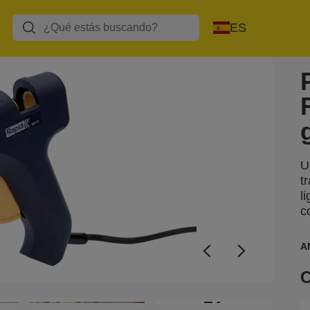
ES
U
t
l
c
A
C
+2