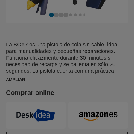
La BGX7 es una pistola de cola sin cable, ideal
para manualidades y pequeñas reparaciones.
Funciona eficazmente durante 30 minutos sin
necesidad de recarga y se calienta en sólo 20
segundos. La pistola cuenta con una práctica
función de apagado automático que ahorra batería
AMPLIAR
y aumenta la seguridad al evitar que se quede
encendida por accidente. Su diseño ergonómico,
Comprar online
que incluye un mango de agarre suave y un gatillo
largo de goma, optimiza la comodidad del usuario
y la facilidad de uso, mientras que la base de
goma aumenta la estabilidad cuando la pistola
está sobre una superficie de trabajo. Alimentada
por una batería de 3,6 V, la BGX7 puede