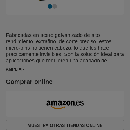
Fabricadas en acero galvanizado de alto
rendimiento, extrafino, de corte preciso, estos
micro-pins no tienen cabeza, lo que les hace
prácticamente invisibles. Son la solución ideal para
aplicaciones que requieren una acabado de
precisión extrema, como molduras finas, marcos
AMPLIAR
de puertas y ventanas, decoración, zócalos y
muebles.
Comprar online
MUESTRA OTRAS TIENDAS ONLINE