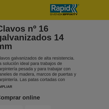
Clavos nº 16
galvanizados 14
mm
lavos galvanizados de alta resistencia.
a solución ideal para trabajos de
arpintería pesada y para trabajar con
aneles de madera, marcos de puertas y
arpintería. Las patas cortadas con
recisión optimizan la penetración en el
MPLIAR
aterial.
omprar online