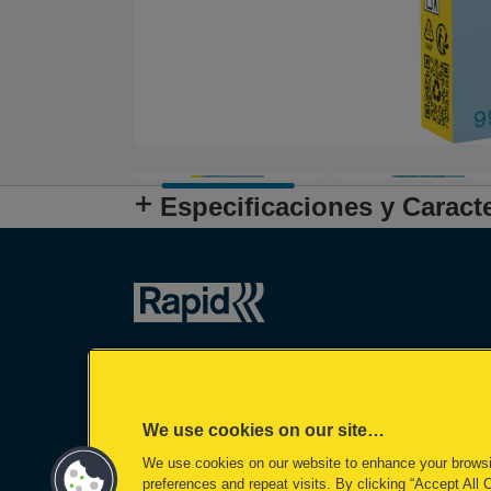
Especificaciones y Caracte
We use cookies on our site…
We use cookies on our website to enhance your brows
preferences and repeat visits. By clicking “Accept All 
©2026 ACCO Brands