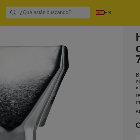
ES
B
e
s
r
m
A
C