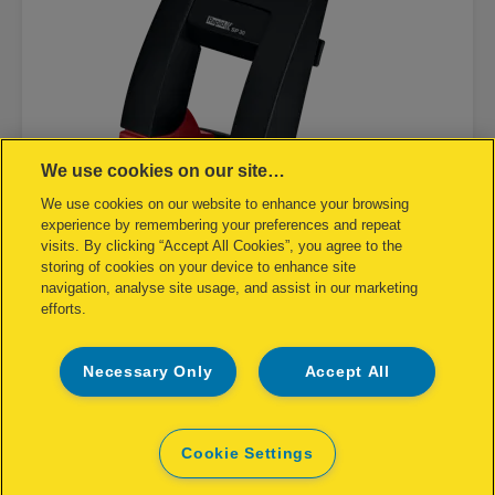
We use cookies on our site…
We use cookies on our website to enhance your browsing
experience by remembering your preferences and repeat
visits. By clicking “Accept All Cookies”, you agree to the
storing of cookies on your device to enhance site
navigation, analyse site usage, and assist in our marketing
efforts.
Taladro Press Less Supreme de
Rapid SP30
Necessary Only
Accept All
VER EL PRODUCTO
Cookie Settings
DÓNDE COMPRAR