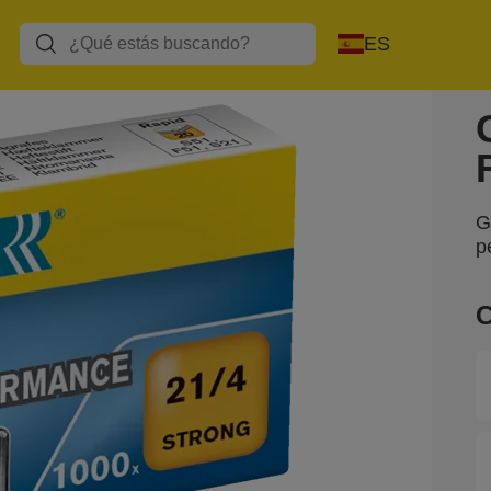
ES
G
p
C