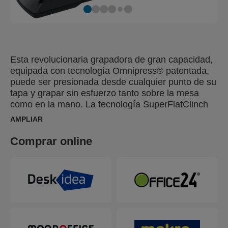
Esta revolucionaria grapadora de gran capacidad,
equipada con tecnología Omnipress® patentada,
puede ser presionada desde cualquier punto de su
tapa y grapar sin esfuerzo tanto sobre la mesa
como en la mano. La tecnología SuperFlatClinch
patentada reduce el volumen de papel apilado en
AMPLIAR
un 40%.
Comprar online