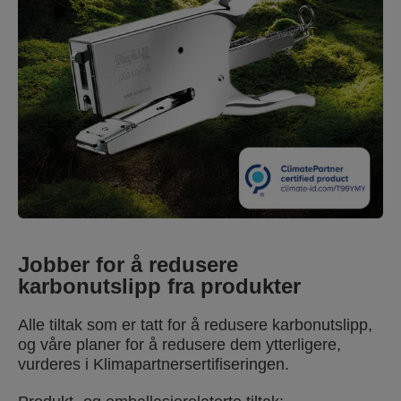
på plass for å redusere karbonutslipp – og planer
om å redusere dem ytterligere. I tillegg betales det
et bidrag til et klimaprosjekt for de resterende
utslippene. Rapid Classic K1+ er bygget for å vare,
og leveres med 15 års garanti.
Jobber for å redusere
karbonutslipp fra produkter
Alle tiltak som er tatt for å redusere karbonutslipp,
og våre planer for å redusere dem ytterligere,
vurderes i Klimapartnersertifiseringen.