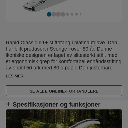
Rapid Classic K1+ stiftetang i platinautgave. Den
har blitt produsert i Sverige i over 80 år. Denne
ikoniske designen er laget av slitesterkt stål, med
et ergonomisk grep for komfortabel enhåndsstifting
av opptil 50 ark med 80 g papir. Den justerbare
ambolten gir stifte- og festefunksjoner i én
LES MER
stiftetang, mens den store innføringsdybden er
ideell for å feste blomsterinnpakningspapir,
SE ALLE ONLINE-FORHANDLERE
konvolutter og legge til merkelapper på gaver.
Disse allsidige stiftetangene er perfekte for
Spesifikasjoner og funksjoner
kontorer, hjem, postrom, butikker og
blomsterhandlere. De er sertifisert av
ClimatePartner (climate-id.com/T99YMY), og
kommer med en bærekraftsforpliktelse, med tiltak