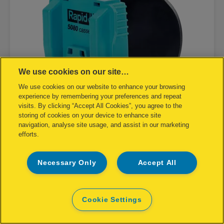
We use cookies on our site…
We use cookies on our website to enhance your browsing
experience by remembering your preferences and repeat
visits. By clicking “Accept All Cookies”, you agree to the
storing of cookies on your device to enhance site
navigation, analyse site usage, and assist in our marketing
efforts.
Stiftekassett Rapid R5080e
Necessary Only
Accept All
Eske/5000
SE PRODUKTET
Cookie Settings
SE HVOR DU KAN KJØPE PRODUKTET