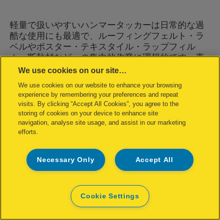
軽量で扱いやすいハンマータッカーは日常的な過
酷な使用にも最適で、ルーフィングフェルト・ラ
ベルやポスター・テキスタイル・ラップフィル
ム・断熱材などへの集中的作業に理想的です。素
早く簡単な底面装填方式と滑りにくいエルゴノミ
We use cookies on our site…
ックハンドルにより作業効率が向上。さらにオー
展開
We use cookies on our website to enhance your browsing
ルスチール製のヘビーデューティなスウィディッ
experience by remembering your preferences and repeat
製品仕様と主な特徴
シュデザインにより高い信頼性と長命を実現して
visits. By clicking “Accept All Cookies”, you agree to the
います。
storing of cookies on your device to enhance site
navigation, analyse site usage, and assist in our marketing
efforts.
Necessary Only
Accept All
Cookie Settings