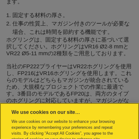
ます。
固定する材料の厚さ。
仕事の性質上、マガジン付きのツールが必要な
場合、これは時間を節約する機能です。
ホグリングは、固定する材料の厚さに基づいて選
択してください。ホグリングはVR16 Ø2-8 mmと
VR22 Ø5-11 mmの2種類をご用意しております。
当社のFP222プライヤーはVR22ホグリングを使用
し、FP216はVR16ホグリングを使用します。これ
らのモデルはどちらもマガジンが統合されている
ため、大規模なプロジェクトでの作業に最適で
す。3番目のモデルであるFP20は、両方のタイプ
のホグリングに対応していますが、マガジンがな
いため、小規模なプロジェクトに適しています。
We use cookies on our site…
色分けされたホグリング
We use cookies on our website to enhance your browsing
experience by remembering your preferences and repeat
より見栄えの良い結果を得るために、当社製品に
visits. By clicking “Accept All Cookies”, you agree to the