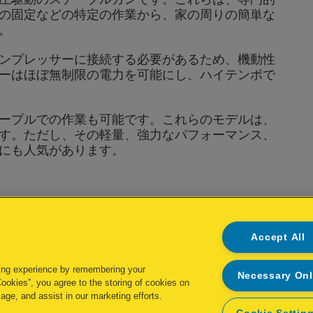
の固定などの特定の作業から、家の周りの簡単な
。
ンプレッサーに接続する必要があるため、機動性
ーはほぼ無制限の電力を可能にし、ハイテンポで
ープルでの作業も可能です。これらのモデルは、
す。ただし、その軽量、強力なパフォーマンス、
にも人気があります。
るが、精密なホチキス止めが重要でない場合は、
ンです。プロのユーザーやDIY愛好家は、これら
Accept All
、防湿層、断熱プラスチック、防風などの建築材
ing experience by remembering your
Necessary On
Cookies”, you agree to the storing of cookies on
age, and assist in our marketing efforts.