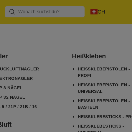
CH
ler
Heißkleben
UCKLUFTNAGLER
HEISSKLEBEPISTOLEN - P
ROFI
EKTRONAGLER
HEISSKLEBEPISTOLEN - U
P 8 NÄGEL
NIVERSAL
P 32 NÄGEL
HEISSKLEBEPISTOLEN - B
9 / 21P / 21B / 16
ASTELN
HEISSKLEBESTICKS - PR
luft
HEISSKLEBESTICKS - U