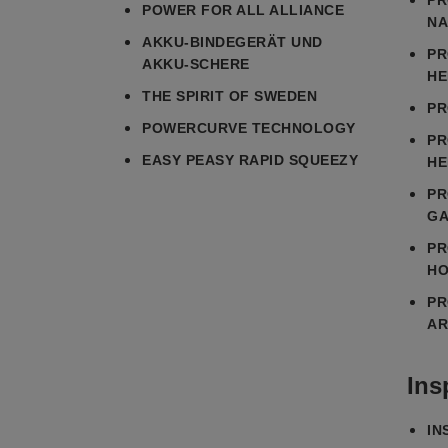
PR
POWER FOR ALL ALLIANCE
NA
AKKU-BINDEGERÄT UND
PR
AKKU-SCHERE
HE
THE SPIRIT OF SWEDEN
PR
POWERCURVE TECHNOLOGY
PR
EASY PEASY RAPID SQUEEZY
HE
PR
GA
PR
HO
PR
AR
Ins
IN