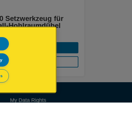
0 Setzwerkzeug für
all-Hohlraumdübel
MEHR ANZEIGEN
ly
KAUFOPTIONEN
gs
My Data Rights
Konformitätserklärungen
Garantiebedingungen