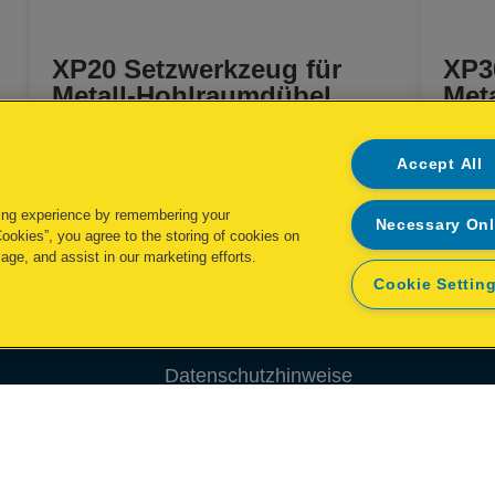
XP20 Setzwerkzeug für
XP3
Metall-Hohlraumdübel
Met
Accept All
MEHR ANZEIGEN
ing experience by remembering your
Necessary On
KAUFOPTIONEN
Cookies”, you agree to the storing of cookies on
age, and assist in our marketing efforts.
Cookie Settin
Datenschutzhinweise
Impressum
Datenzugriffsberechtigung