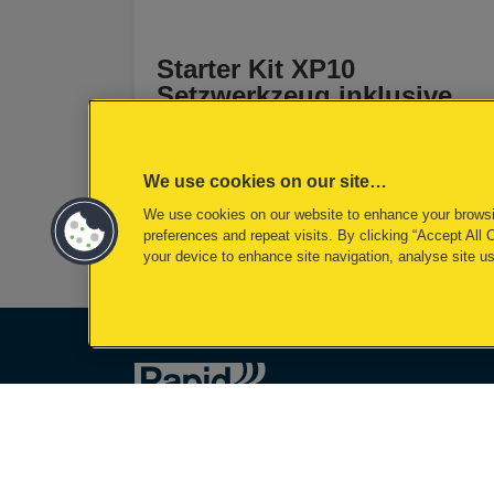
Starter Kit XP10
Setzwerkzeug inklusive
Metall-Hohlraumdübel
MEHR ANZEIGEN
We use cookies on our site…
We use cookies on our website to enhance your brows
KAUFOPTIONEN
preferences and repeat visits. By clicking “Accept All 
your device to enhance site navigation, analyse site us