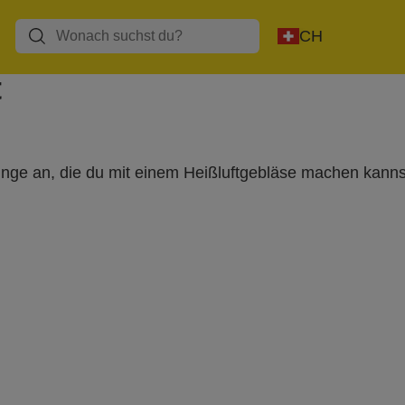
Heißkleben
Niettechnik
Heißluft
CH
t
 Dinge an, die du mit einem Heißluftgebläse machen kanns