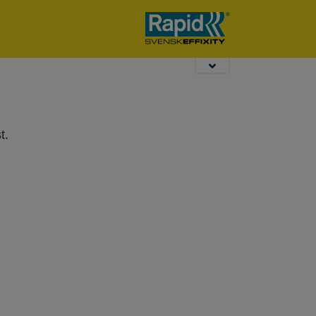
Garten- und
Locher und
Hohlraumdübel
Zaunzangen
Heftgeräte
t.