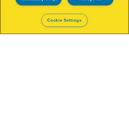
DE UNDE CUMPĂR
Cookie Settings
Declarații de conformitate
Condiții de garanție
Ghidul de reciclare al ambalajelor
Gestionează datele
Politica de confidențialitate