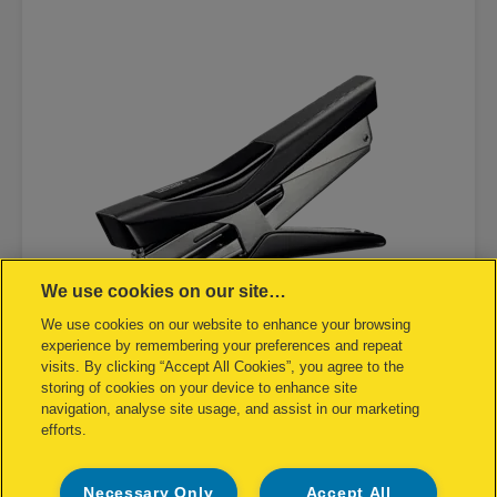
We use cookies on our site…
We use cookies on our website to enhance your browsing
experience by remembering your preferences and repeat
visits. By clicking “Accept All Cookies”, you agree to the
storing of cookies on your device to enhance site
Capsator plastic Rapid Fixativ F11,
navigation, analyse site usage, and assist in our marketing
tip cleste, 15 coli, cutie
efforts.
VEZI PRODUS
Necessary Only
Accept All