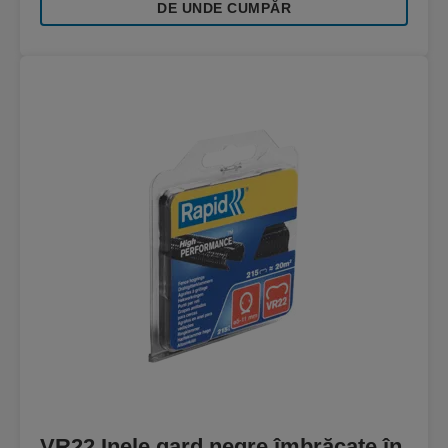
DE UNDE CUMPĂR
VR22 Inele gard negre îmbrăcate în