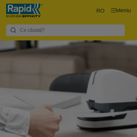
Meniu
RO