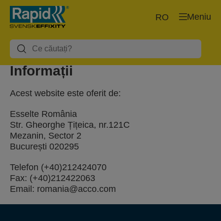
Meniu
RO
Informații
Acest website este oferit de:
Esselte România
Str. Gheorghe Țițeica, nr.121C
Mezanin, Sector 2
București 020295
Telefon (+40)212424070
Fax: (+40)212422063
Email: romania@acco.com