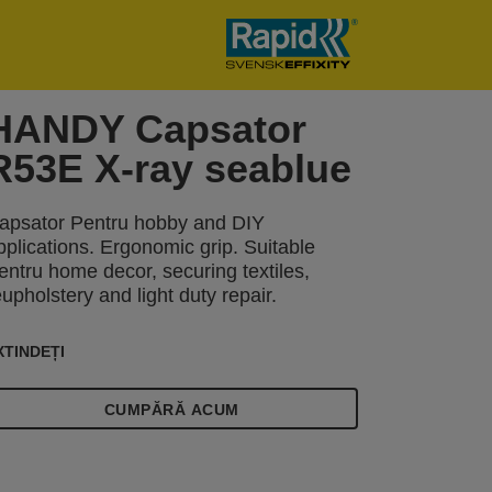
HANDY Capsator
R53E X-ray seablue
apsator Pentru hobby and DIY
pplications. Ergonomic grip. Suitable
entru home decor, securing textiles,
eupholstery and light duty repair.
XTINDEȚI
CUMPĂRĂ ACUM