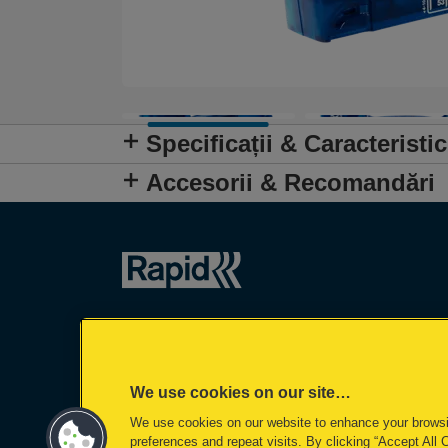
Specificații & Caracteristic
Accesorii & Recomandări
We use cookies on our site…
We use cookies on our website to enhance your brows
preferences and repeat visits. By clicking “Accept All 