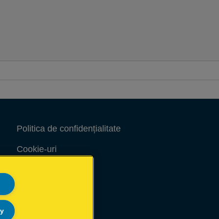
Politica de confidențialitate
Cookie-uri
Notificare legală
Imprimare
Harta site-ului
ly