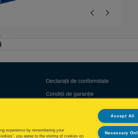
i
Declarații de conformitate
Condiții de garanție
Ghidul de reciclare al ambalajelor
Accept All
Gestionează datele
ing experience by remembering your
Necessary On
Cookies”, you agree to the storing of cookies on