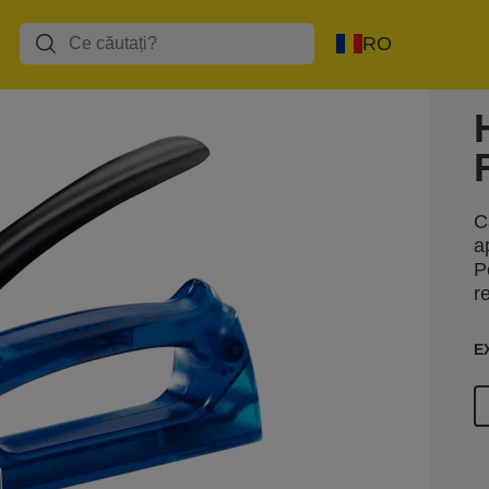
RO
C
a
P
r
E