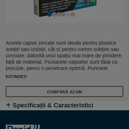
Aceste capse zincate sunt ideale pentru plastice
subțiri sau izolații, cât și pentru carton subțire sau
covoare, datorită unui spațiu mai mare de prindere
față de material. Picioarele capselor sunt tăiat cu
precizie, penru o penetrare optimă. Punctele
divergente, DP, fac picioarele capselor să se
EXTINDEȚI
deplaseze în direcții opuse, pentru a asigura un
nivel de prindere mai mare.
CUMPĂRĂ ACUM
Specificații & Caracteristici