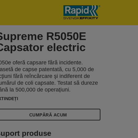
Supreme R5050E
Capsator electric
050e oferă capsare fără incidente.
asetă de capse patentată, cu 5,000 de
cţiuni fără reîncărcare şi indiferent de
umărul de coli capsate. Testat să dureze
ână la 500,000 de operaţiuni.
XTINDEȚI
CUMPĂRĂ ACUM
uport produse