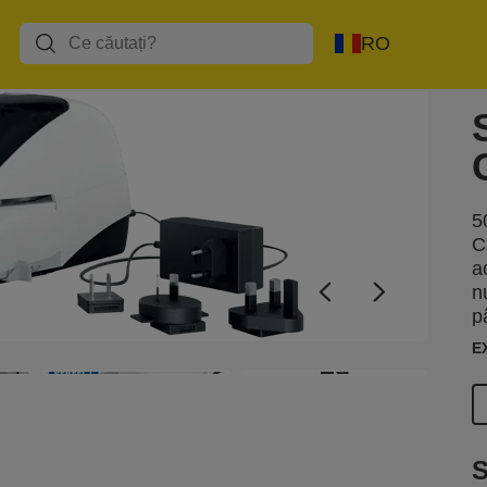
RO
5
C
a
n
p
E
+9
S