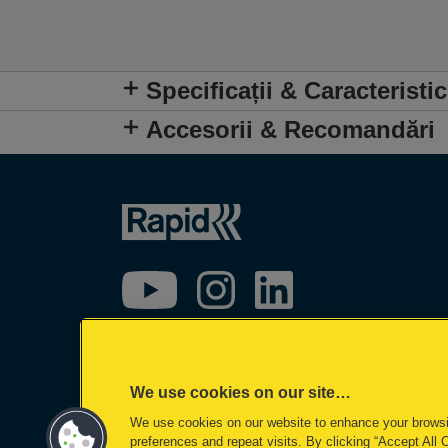
Specificații & Caracteristic
Accesorii & Recomandări
We use cookies on our site…
We use cookies on our website to enhance your brows
©2026 ACCO Brands
preferences and repeat visits. By clicking “Accept All 