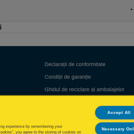
i
Declarații de conformitate
Condiții de garanție
Ghidul de reciclare al ambalajelor
Gestionează datele
Accept All
ing experience by remembering your
Necessary On
Cookies”, you agree to the storing of cookies on