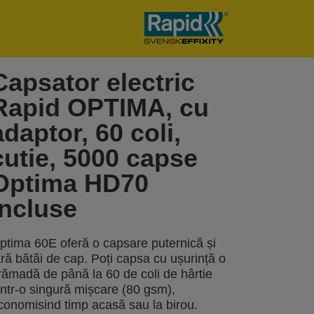
Capsator electric
Rapid OPTIMA, cu
adaptor, 60 coli,
cutie, 5000 capse
Optima HD70
incluse
ptima 60E oferă o capsare puternică și
ără bătăi de cap. Poți capsa cu ușurință o
rămadă de până la 60 de coli de hârtie
intr-o singură mișcare (80 gsm),
conomisind timp acasă sau la birou.