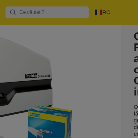
RO
O
f
g
d
e