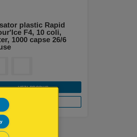
ator plastic Rapid
ur'Ice F4, 10 coli,
ter, 1000 capse 26/6
use
VEZI PRODUS
DE UNDE CUMPĂR
ly