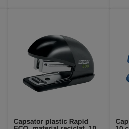
Capsator plastic Rapid
Caps
ECO, material reciclat, 10
10 c