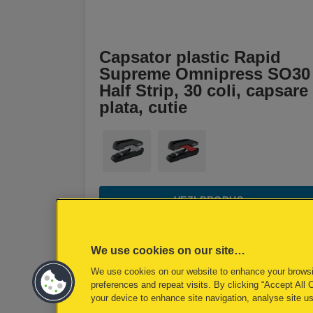
Capsator plastic Rapid
Supreme Omnipress SO30
Half Strip, 30 coli, capsare
plata, cutie
VEZI PRODUS
DE UNDE CUMPĂR
We use cookies on our site…
We use cookies on our website to enhance your brows
preferences and repeat visits. By clicking “Accept All 
your device to enhance site navigation, analyse site us