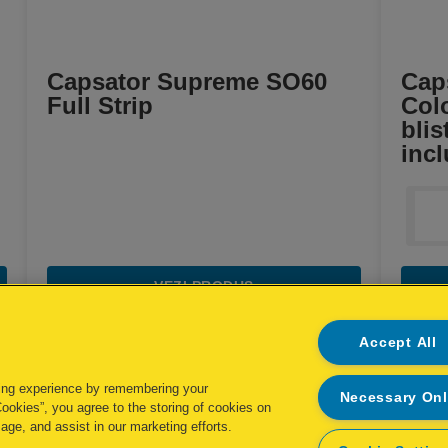
Capsator Supreme SO60
Caps
Full Strip
Colo
blis
incl
VEZI PRODUS
DE UNDE CUMPĂR
Accept All
ing experience by remembering your
Necessary On
Cookies”, you agree to the storing of cookies on
age, and assist in our marketing efforts.