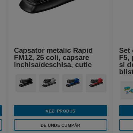
Capsator metalic Rapid
Set 
FM12, 25 coli, capsare
F5, 
inchisa/deschisa, cutie
si d
blis
VEZI PRODUS
DE UNDE CUMPĂR