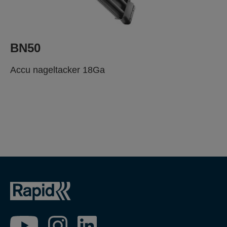
BN50
Accu nageltacker 18Ga
ALS VAKMAN.
VERTROUW JE DE
SPECIALIST