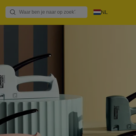
s
Lijmpistolen/Lijm
Blindklinknagels
Heteluchtpistolen
NL