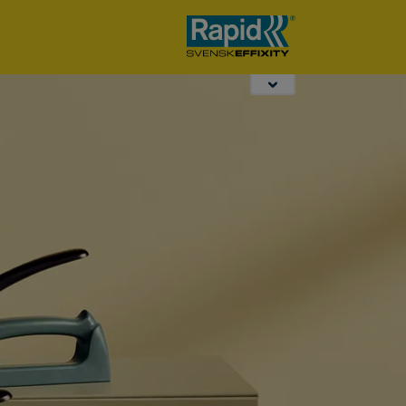
Opbindtangen
Desktop Nieten &
Werklampen
Perforeren