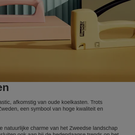
en
tic, afkomstig van oude koelkasten. Trots
Zweden, een symbool van hoge kwaliteit en
de natuurlijke charme van het Zweedse landschap
ar sluiten ook aan bij de hedendaagse trends op het