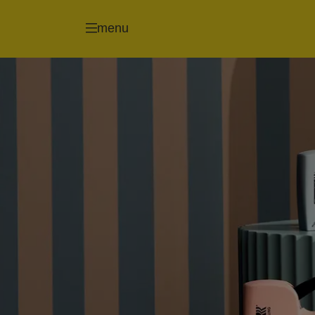
Tackers/Nieten
Nageltackers/Nagel
menu