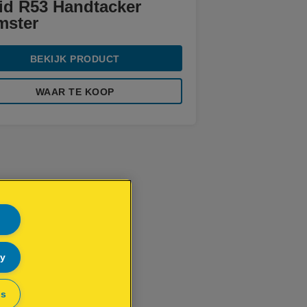
id R53 Handtacker
mster
BEKIJK PRODUCT
WAAR TE KOOP
ly
gs