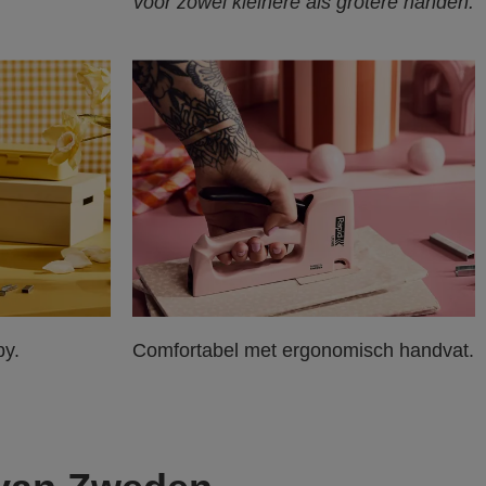
voor zowel kleinere als grotere handen.
by.
Comfortabel met ergonomisch handvat.