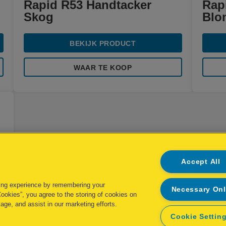
Rapid R53 Handtacker
Rap
Skog
Blo
BEKIJK PRODUCT
WAAR TE KOOP
Accept All
ing experience by remembering your
Necessary On
Cookies”, you agree to the storing of cookies on
age, and assist in our marketing efforts.
Cookie Settin