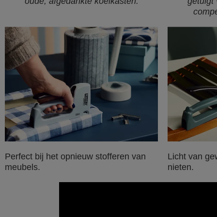
oude, afgedankte koelkasten.
getuigt
compet
Perfect bij het opnieuw stofferen van
Licht van ge
meubels.
nieten.