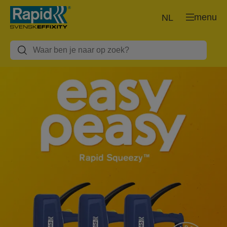
menu
NL