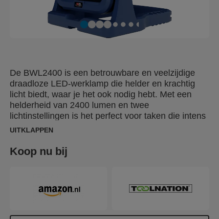
De BWL2400 is een betrouwbare en veelzijdige
draadloze LED-werklamp die helder en krachtig
licht biedt, waar je het ook nodig hebt. Met een
helderheid van 2400 lumen en twee
lichtinstellingen is het perfect voor taken die intens
werklicht vereisen, evenals zachtere, algemene
UITKLAPPEN
verlichting. Deze acc-werklamp werkt op een 18V-
accu, zodat je overal kunt werken – in de garage,
Koop nu bij
schuur, zolder of andere plaatsen zonder
stopcontacten. De kop kantelt tot 180°, waardoor je
het licht precies kunt richten waar je het nodig
hebt. De werklamp is gemakkelijk op te zetten of
op te hangen met de ingebouwde haak of het
handvat. Hij is lichtgewicht, compact en eenvoudig