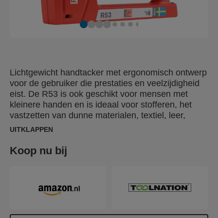
Lichtgewicht handtacker met ergonomisch ontwerp
voor de gebruiker die prestaties en veelzijdigheid
eist. De R53 is ook geschikt voor mensen met
kleinere handen en is ideaal voor stofferen, het
vastzetten van dunne materialen, textiel, leer,
papier en labels. De ergonomische R53 is in
UITKLAPPEN
Zweden gemaakt van slagvast ABS-kunststof met
slijtonderdelen van hoogwaardig staal. Inclusief
Koop nu bij
1.080 nieten 53/6 mm.