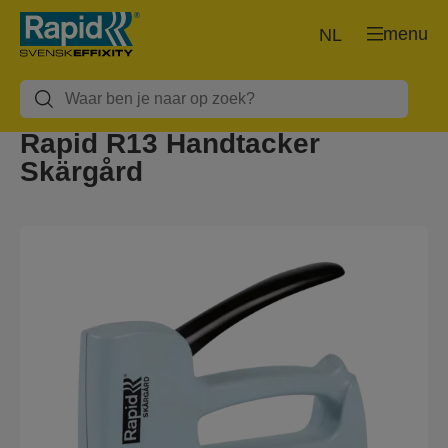
menu
NL
Rapid R13 Handtacker
Skärgård