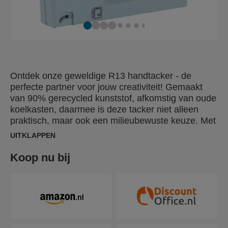
Ontdek onze geweldige R13 handtacker - de
perfecte partner voor jouw creativiteit! Gemaakt
van 90% gerecycled kunststof, afkomstig van oude
koelkasten, daarmee is deze tacker niet alleen
praktisch, maar ook een milieubewuste keuze. Met
trots geproduceerd in onze geboorteplaats Hestra,
UITKLAPPEN
Zweden, een symbool van hoge kwaliteit en
betrouwbaarheid. Zweden staat bekend om zijn
Koop nu bij
prachtige kust (Achipels), in het Zweeds "skärgård"
genoemd, en daar hebben we inspiratie opgedaan
voor de prachtige blauwe kleur. Deze handtacker is
afgestemd op de nieuwste trends op het gebied
van interieurdecoratie en is een elegante en
functionele toevoeging aan je werkruimte. Onze