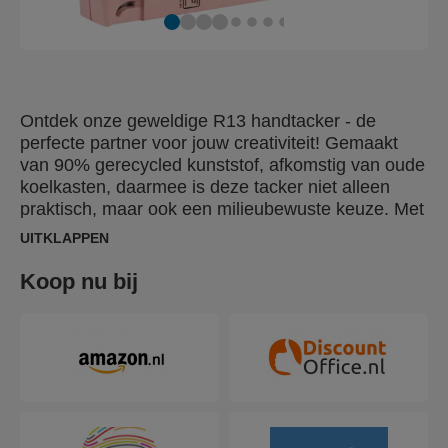
Ontdek onze geweldige R13 handtacker - de
perfecte partner voor jouw creativiteit! Gemaakt
van 90% gerecycled kunststof, afkomstig van oude
koelkasten, daarmee is deze tacker niet alleen
praktisch, maar ook een milieubewuste keuze. Met
trots geproduceerd in onze geboorteplaats Hestra,
UITKLAPPEN
Zweden, een symbool van hoge kwaliteit en
betrouwbaarheid. Heide, in het Zweeds "ljung", is
Koop nu bij
diep geworteld in de Zweedse fauna en heeft ons
geïnspireerd voor de prachtige mat roze kleur.
Deze handtacker is afgestemd op de nieuwste
trends op het gebied van interieurdecoratie en is
een elegante en functionele toevoeging aan je
werkruimte. Onze tacker is met zorg ontworpen en
afgestemd op jouw wensen. Licht, gemakkelijk te