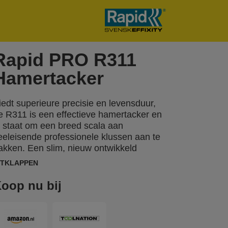
Rapid PRO R311
Hamertacker
iedt superieure precisie en levensduur,
e R311 is een effectieve hamertacker en
n staat om een breed scala aan
eeleisende professionele klussen aan te
akken. Een slim, nieuw ontwikkeld
peningsmechanisme zorgt ervoor dat er
ITKLAPPEN
een delen los kunnen raken bij het laden.
e perfecte oplossing voor intensief
oop nu bij
ebruik bij het bevestigen van dakleer,
solatiemateriaal, dampfolie, plastic folie,
tiketten of posters.