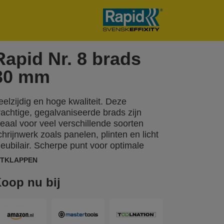
Rapid Nr. 8 brads
30 mm
eelzijdig en hoge kwaliteit. Deze
rachtige, gegalvaniseerde brads zijn
deaal voor veel verschillende soorten
chrijnwerk zoals panelen, plinten en licht
eubilair. Scherpe punt voor optimale
enetratie. Ook beschikbaar in RVS.
ITKLAPPEN
oop nu bij