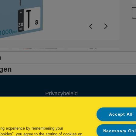
+3
n
ngen
Privacybeleid
Cookie policy
Accept All
Inzage in mijn gegevens
ing experience by remembering your
Necessary On
Conformiteitsverklaringen
Cookies”, you agree to the storing of cookies on