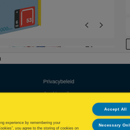
+2
n
Privacybeleid
Cookie policy
Inzage in mijn gegevens
Accept All
Conformiteitsverklaringen
ing experience by remembering your
Necessary On
Cookies”, you agree to the storing of cookies on