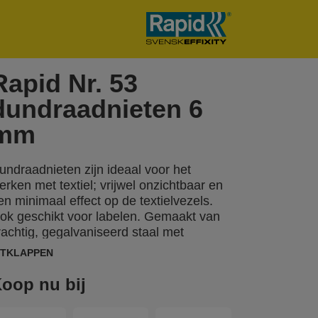
Rapid Nr. 53
dundraadnieten 6
mm
undraadnieten zijn ideaal voor het
erken met textiel; vrijwel onzichtbaar en
en minimaal effect op de textielvezels.
ok geschikt voor labelen. Gemaakt van
rachtig, gegalvaniseerd staal met
cherpe punten voor optimale penetratie.
ITKLAPPEN
ok beschikbaar in RVS.
oop nu bij