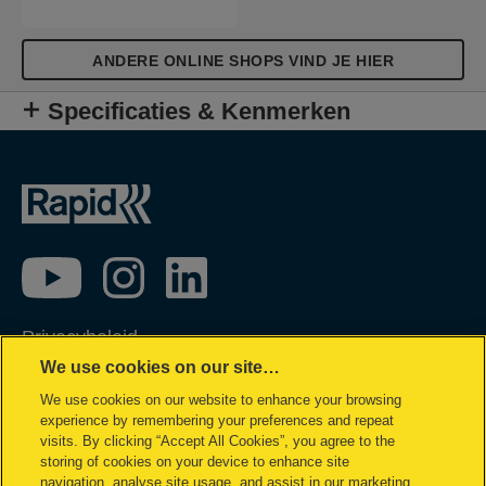
ANDERE ONLINE SHOPS VIND JE HIER
Specificaties & Kenmerken
Privacybeleid
We use cookies on our site…
Cookie policy
We use cookies on our website to enhance your browsing
Inzage in mijn gegevens
experience by remembering your preferences and repeat
Conformiteitsverklaringen
visits. By clicking “Accept All Cookies”, you agree to the
storing of cookies on your device to enhance site
Juridische kennisgeving
navigation, analyse site usage, and assist in our marketing