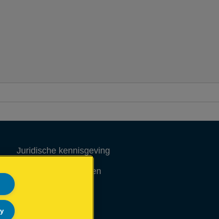
Juridische kennisgeving
Garantievoorwaarden
Colofon
ly
Site Map