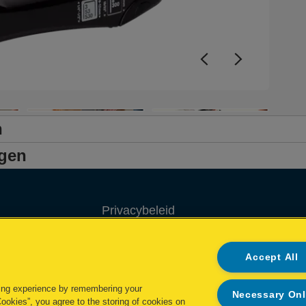
n
ngen
Privacybeleid
Cookie policy
Accept All
Inzage in mijn gegevens
ing experience by remembering your
Necessary On
Conformiteitsverklaringen
Cookies”, you agree to the storing of cookies on