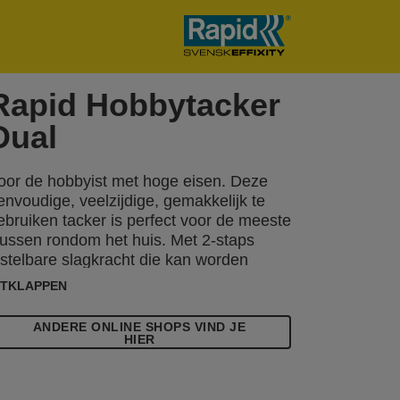
Rapid Hobbytacker
Dual
oor de hobbyist met hoge eisen. Deze
envoudige, veelzijdige, gemakkelijk te
ebruiken tacker is perfect voor de meeste
lussen rondom het huis. Met 2-staps
nstelbare slagkracht die kan worden
ngesteld voor gebruik met verschillende
ITKLAPPEN
oorten materialen en lengte van nieten.
eschikt voor klussen zoals
ANDERE ONLINE SHOPS VIND JE
eubelstofferen, decoratie met
HIER
erschillende soorten textiel, alsmede het
evestigen van dun hout.