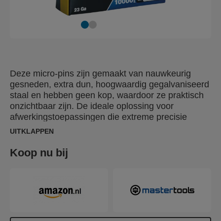
Deze micro-pins zijn gemaakt van nauwkeurig
gesneden, extra dun, hoogwaardig gegalvaniseerd
staal en hebben geen kop, waardoor ze praktisch
onzichtbaar zijn. De ideale oplossing voor
afwerkingstoepassingen die extreme precisie
vereisen, zoals dunne lijsten, deur- en
UITKLAPPEN
raamkozijnen, sierlijsten, plinten en licht meubilair.
Koop nu bij