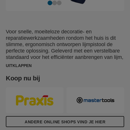
Voor snelle, moeiteloze decoratie- en
reparatiewerkzaamheden rondom het huis is dit
slimme, ergonomisch ontworpen lijmpistool de
perfecte oplossing. Geleverd met een verstelbare
standaard voor het efficiënter aanbrengen van lijm,
een soft grip handvat voor meer controle en
UITKLAPPEN
comfort en siliconen spuitmond bescherming.
Koop nu bij
ANDERE ONLINE SHOPS VIND JE HIER