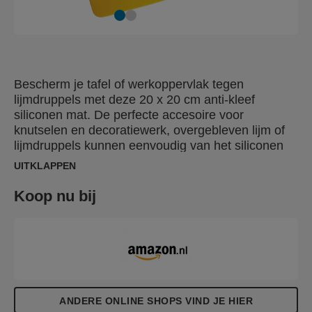
Bescherm je tafel of werkoppervlak tegen
lijmdruppels met deze 20 x 20 cm anti-kleef
siliconen mat. De perfecte accesoire voor
knutselen en decoratiewerk, overgebleven lijm of
lijmdruppels kunnen eenvoudig van het siliconen
oppervlak verwijderd worden nadat de lijm is
UITKLAPPEN
afgekoeld waarbij de mat zo goed als nieuw blijft.
De siliconen mat is ook perfect voor het maken van
Koop nu bij
decoraties met lijm doordat deze eenvoudig los te
halen zijn.
ANDERE ONLINE SHOPS VIND JE HIER