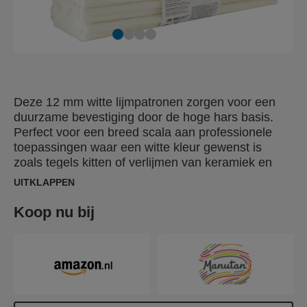
Deze 12 mm witte lijmpatronen zorgen voor een
duurzame bevestiging door de hoge hars basis.
Perfect voor een breed scala aan professionele
toepassingen waar een witte kleur gewenst is
zoals tegels kitten of verlijmen van keramiek en
sanitair of poreus materiaal. Beschikbaar in grote,
UITKLAPPEN
praktische verpakking ideaal voor professioneel of
industriëel gebruik.
Koop nu bij