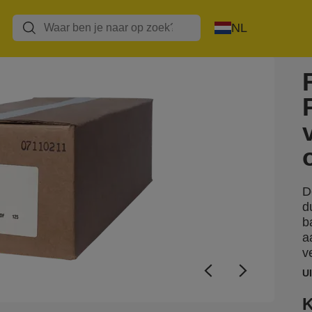
NL
D
d
b
a
v
U
K